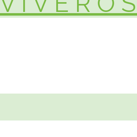
V I V E R O S