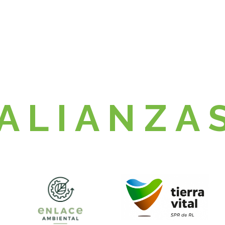
A L I A N Z A 