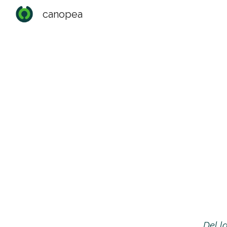
canopea
Sk
Del l