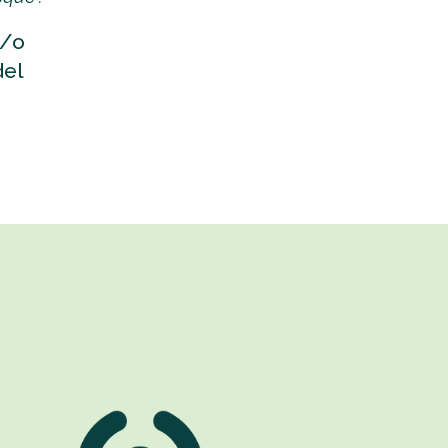
y/o
del