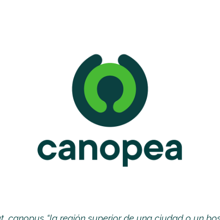
ip to main content
Skip to navigat
at. canopus “la región superior de una ciudad o un bo