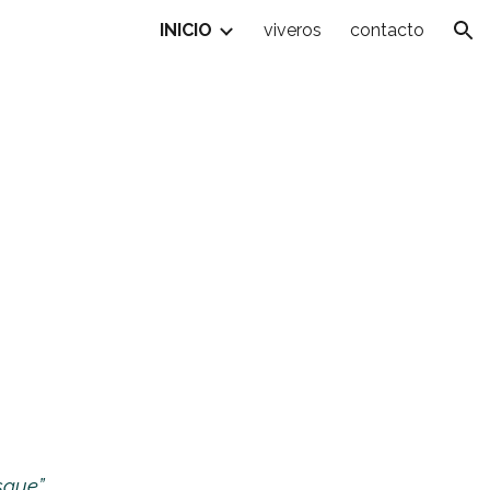
INICIO
viveros
contacto
ion
sque”.