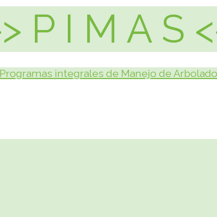
>>
P I M A S
<
Programas integrales de Manejo de Arbolad